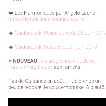
❤️ Les Harmoniques par Angelo Lauria :
https://livredesharmoniques.com/
🔥
Guidance de Pleine Lune du 28 Juin 201
🔥
Guidance de Solstice du 21 juin 2018
⭐️
NOUVEAU
:
les tirages individuels de
Tarots énergétiques
sont arrivés
Pas de Guidance en août…… Je prends un
peu de repos ♥ Je vous embrasse. A bientôt