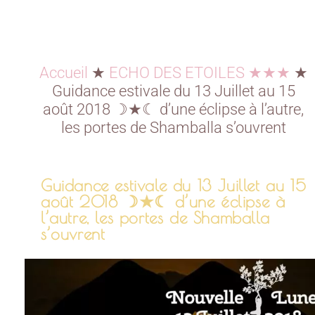
Accueil
★
ECHO DES ETOILES ★★★
★
Guidance estivale du 13 Juillet au 15
août 2018 ☽★☾ d’une éclipse à l’autre,
les portes de Shamballa s’ouvrent
Guidance estivale du 13 Juillet au 15
août 2018 ☽★☾ d’une éclipse à
l’autre, les portes de Shamballa
s’ouvrent