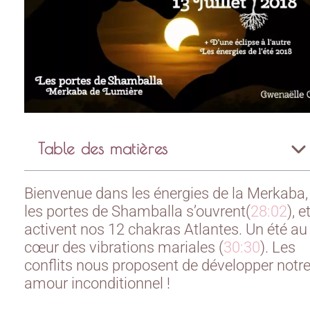
Table des matières
Bienvenue dans les énergies de la Merkaba,
les portes de Shamballa s’ouvrent(
28:02
), e
activent nos 12 chakras Atlantes. Un été au
cœur des vibrations mariales (
30:30
). Les
conflits nous proposent de développer notr
amour inconditionnel !