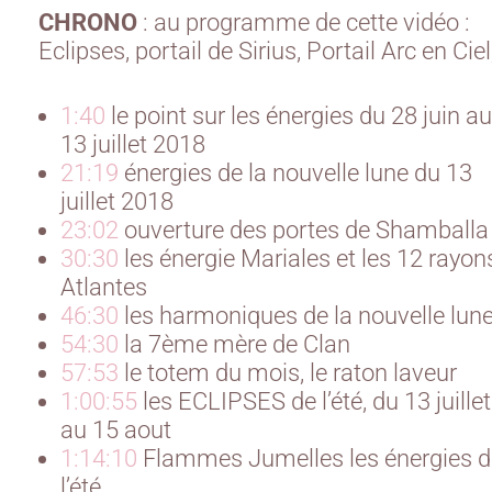
CHRONO
: au programme de cette vidéo :
Eclipses, portail de Sirius, Portail Arc en Ciel
1:40
le point sur les énergies du 28 juin au
13 juillet 2018
21:19
énergies de la nouvelle lune du 13
juillet 2018
23:02
ouverture des portes de Shamballa
30:30
les énergie Mariales et les 12 rayon
Atlantes
46:30
les harmoniques de la nouvelle lun
54:30
la 7ème mère de Clan
57:53
le totem du mois, le raton laveur
1:00:55
les ECLIPSES de l’été, du 13 juillet
au 15 aout
1:14:10
Flammes Jumelles les énergies d
l’été