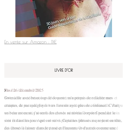
En vente sur Amazon : 11€
LIVRE D’OR
Flo
/
26 décembre 2025
Gwenaëlle avec beaucoup de douceur, m'a permis de relâcher mes
craintes, de me redéployer vers l'avenir avec plus de confiance. C'était
un beau moment, j'ai senti des choses au niveau corporel pendant le
soin et dans les jours qui ont suivi. Certaines phrases me restent en tête,
des choses à laisser dans le passé et l'inconnu et d'autres comme une