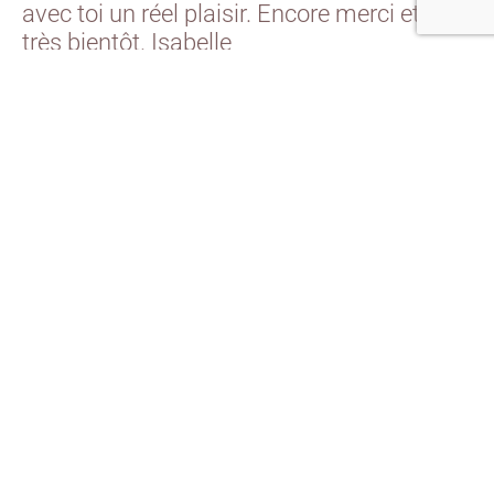
avec toi un réel plaisir. Encore merci et à
très bientôt. Isabelle
Sophie
de
Compiègne
...
Le soin s'est programmé au moment juste
pour moi tout comme le précédent et il a
amené des clés importantes pour la
compréhension de qui je suis et pourquoi je
fonctionnais ainsi. Chaque jour j'en récolte
les fruits. Merci de nous connecter à la
magie de ce monde et nous aider à avancer.
Merci pour les vidéos également. Se dire
que nous ne sommes pas seuls à cheminer,
nous indiquer les périodes de passage,
mettre en mots les ressentis liés aux
énergies... Votre humanité est un cadeau.
Merci