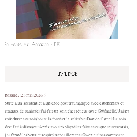
En vente sur Amazon : 11€
LIVRE D’OR
Flo
/
26 décembre 2025
Gwenaëlle avec beaucoup de douceur, m'a permis de relâcher mes
craintes, de me redéployer vers l'avenir avec plus de confiance. C'était
un beau moment, j'ai senti des choses au niveau corporel pendant le
soin et dans les jours qui ont suivi. Certaines phrases me restent en tête,
des choses à laisser dans le passé et l'inconnu et d'autres comme une