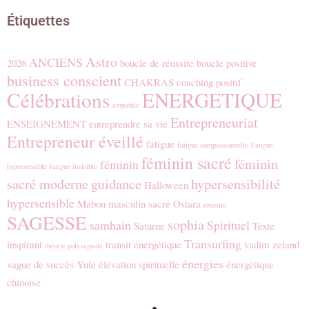
Étiquettes
Astro
ANCIENS
2026
boucle de réussite
boucle positive
business conscient
CHAKRAS
coaching positif
Célébrations
ENERGETIQUE
empathie
Entrepreneuriat
ENSEIGNEMENT
entreprendre sa vie
Entrepreneur éveillé
fatigue
fatigue compassionnelle
Fatigue
féminin sacré
féminin
féminin
hypersensible
fatigue invisible
sacré moderne
guidance
hypersensibilité
Halloween
hypersensible
Mabon
masculin sacré
Ostara
réussite
SAGESSE
sophia
samhain
Spirituel
Saturne
Texte
Transurfing
inspirant
transit énergétique
vadim zeland
théorie polyvaguale
énergies
vague de succès
Yule
élévation spirituelle
énergétique
chinoise