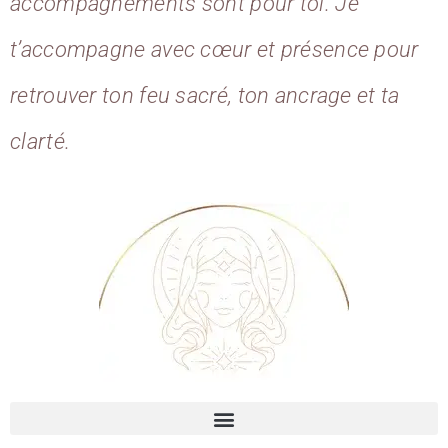
accompagnements sont pour toi. Je
t’accompagne avec cœur et présence pour
retrouver ton feu sacré, ton ancrage et ta
clarté.
Qui Suis-je? : une Gardienne des métamorphoses sacrées, traductrice des mystères vibratoires