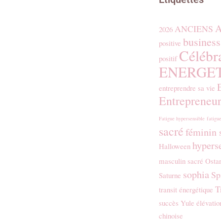
A
ANCIENS
2026
business
positive
Célébr
positif
ENERGE
entreprendre sa vie
Entrepreneur
Fatigue hypersensible
fatigue
sacré
féminin 
hyperse
Halloween
masculin sacré
Osta
sophia
Sp
Saturne
T
transit énergétique
succès
Yule
élévatio
chinoise