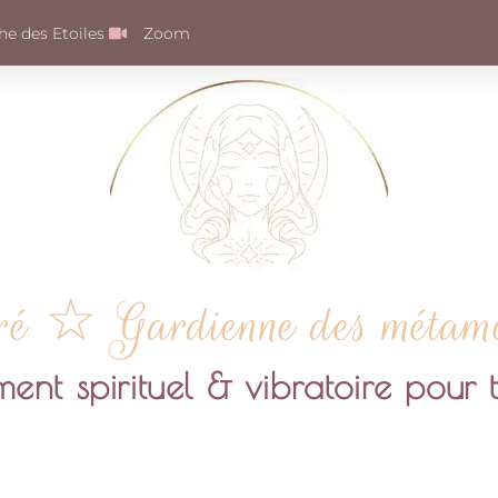
e des Etoiles
Zoom
ré ☆ Gardienne des métamor
t spirituel & vibratoire pour t