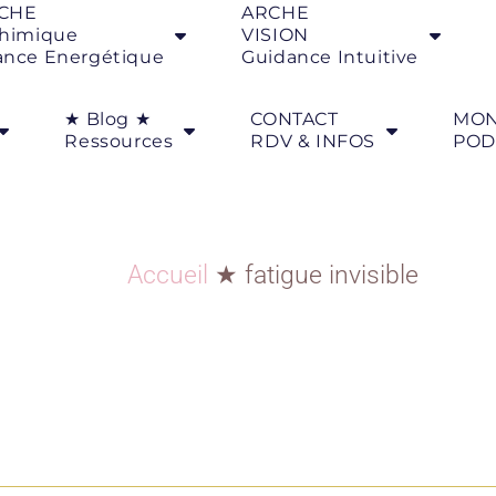
CHE
ARCHE
chimique
VISION
ance Energétique
Guidance Intuitive
★ Blog ★
CONTACT
MO
Ressources
RDV & INFOS
POD
Accueil
★
fatigue invisible