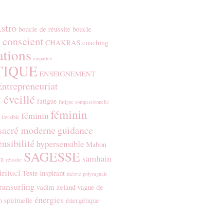
stro
boucle de réussite
boucle
 conscient
CHAKRAS
coaching
ations
empathie
TIQUE
ENSEIGNEMENT
Entrepreneuriat
 éveillé
fatigue
fatigue compassionnelle
féminin
féminin
 invisible
sacré moderne
guidance
nsibilité
hypersensible
Mabon
SAGESSE
samhain
ra
réussite
irituel
Texte inspirant
théorie polyvaguale
ransurfing
vadim zeland
vague de
énergies
n spirituelle
énergétique