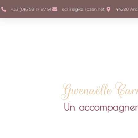
+33 (0)6 58 17 87 91
ecrire@kairozen.net
44290 Arch
Gwenaëlle Car
Un accompagnemen