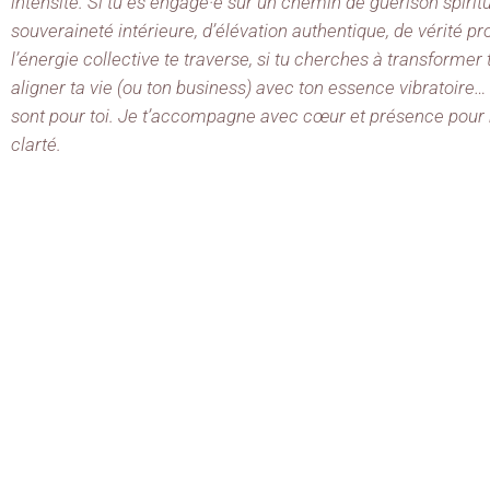
intensité. Si tu es engagé·e sur un chemin de guérison spirit
souveraineté intérieure, d’élévation authentique, de vérité p
l’énergie collective te traverse, si tu cherches à transformer
aligner ta vie (ou ton business) avec ton essence vibratoi
sont pour toi. Je t’accompagne avec cœur et présence pour r
clarté.