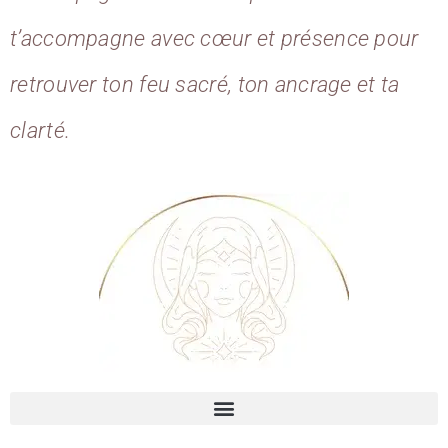
t’accompagne avec cœur et présence pour
retrouver ton feu sacré, ton ancrage et ta
clarté.
Qui Suis-je? : une Gardienne des métamorphoses sacrées, traductrice des mystères vibratoires