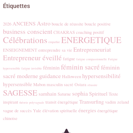
Étiquettes
Astro
ANCIENS
2026
boucle de réussite
boucle positive
business conscient
CHAKRAS
coaching positif
Célébrations
ENERGETIQUE
empathie
Entrepreneuriat
ENSEIGNEMENT
entreprendre sa vie
Entrepreneur éveillé
fatigue
fatigue compassionnelle
Fatigue
féminin sacré
féminin
féminin
hypersensible
fatigue invisible
sacré moderne
guidance
hypersensibilité
Halloween
hypersensible
Mabon
masculin sacré
Ostara
réussite
SAGESSE
sophia
samhain
Spirituel
Saturne
Texte
Transurfing
inspirant
transit énergétique
vadim zeland
théorie polyvaguale
énergies
vague de succès
Yule
élévation spirituelle
énergétique
chinoise