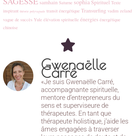
SAGESSE
sophia
samhain
Spirituel
Saturne
Texte
Transurfing
inspirant
transit énergétique
vadim zeland
théorie polyvaguale
énergies
vague de succès
Yule
élévation spirituelle
énergétique
chinoise
Gwenaëlle
Carré
«Je suis Gwenaëlle Carré,
accompagnante spirituelle,
mentore d’entrepreneurs du
sens et superviseure de
thérapeutes. En tant que
thérapeute holistique, j’aide les
âmes engagées à traverser