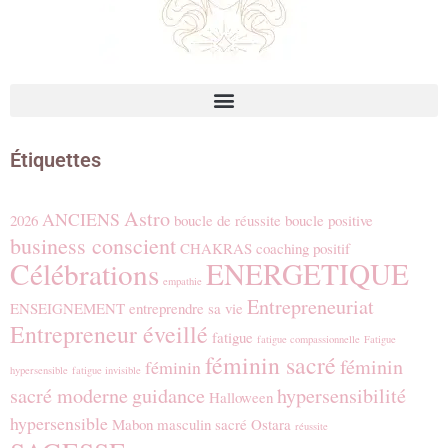
Qui Suis-je? : une Gardienne des métamorphoses sacrées, traductrice des mystères vibratoires
Étiquettes
Astro
ANCIENS
2026
boucle de réussite
boucle positive
business conscient
CHAKRAS
coaching positif
Célébrations
ENERGETIQUE
empathie
Entrepreneuriat
ENSEIGNEMENT
entreprendre sa vie
Entrepreneur éveillé
fatigue
fatigue compassionnelle
Fatigue
féminin sacré
féminin
féminin
hypersensible
fatigue invisible
sacré moderne
guidance
hypersensibilité
Halloween
hypersensible
Mabon
masculin sacré
Ostara
réussite