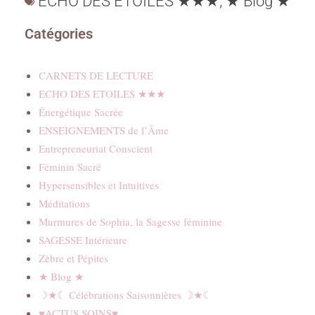
ECHO DES ETOILES ★★★
,
★ Blog ★
Catégories
CARNETS DE LECTURE
ECHO DES ETOILES ★★★
Énergétique Sacrée
ENSEIGNEMENTS de l’Âme
Entrepreneuriat Conscient
Féminin Sacré
Hypersensibles et Intuitives
Méditations
Murmures de Sophia, la Sagesse féminine
SAGESSE Intérieure
Zèbre et Pépites
★ Blog ★
☽★☾ Célébrations Saisonnières ☽★☾
♥ACTUS SOINS♥