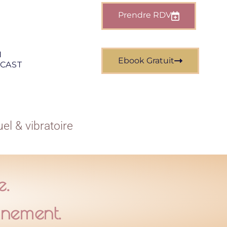
Prendre RDV
N
Ebook Gratuit
CAST
l & vibratoire
e.
inement.