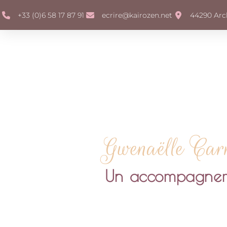
+33 (0)6 58 17 87 91
ecrire@kairozen.net
44290 Arch
Gwenaëlle Car
Un accompagnemen