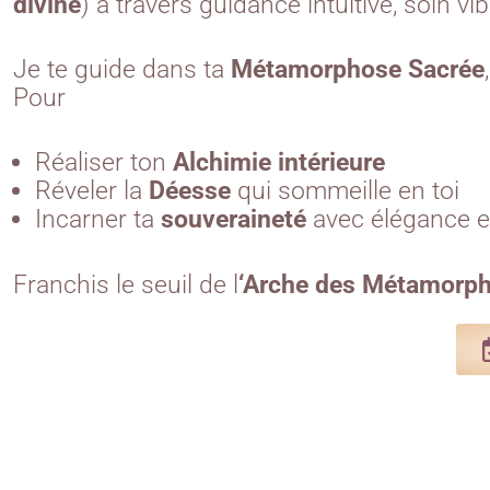
divine
) à travers
guidance intuitive, soin vi
Je te guide dans ta
Métamorphose Sacrée
Pour
Réaliser ton
Alchimie intérieure
Réveler la
Déesse
qui sommeille en toi
Incarner ta
souveraineté
avec élégance e
Franchis le seuil de l
‘Arche des Métamorp