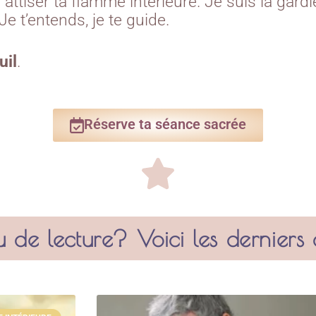
 attiser ta flamme intérieure. Je suis la gard
 t’entends, je te guide.
uil
.
Réserve ta séance sacrée
 de lecture? Voici les derniers a