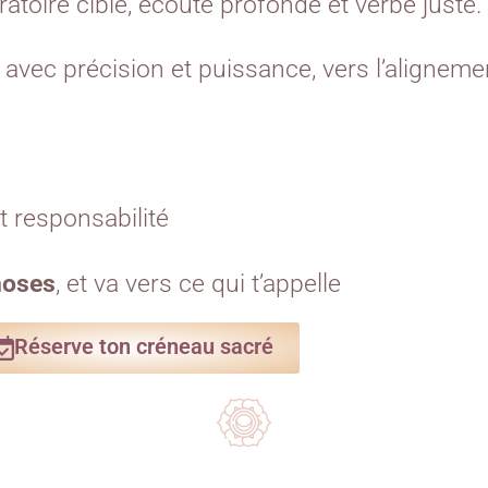
bratoire ciblé, écoute profonde et verbe juste.
, avec précision et puissance, vers l’alignemen
t responsabilité
hoses
, et va vers ce qui t’appelle
Réserve ton créneau sacré