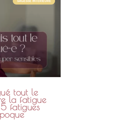
SAGESSE INTÉRIEURE
gué tout le
 la fatigue
 5 fatigues
 époque