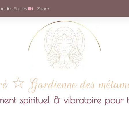
e des Etoiles
Zoom
ré ☆ Gardienne des métamor
t spirituel & vibratoire pour t