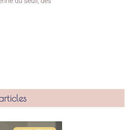
ienne du seuil, des
rticles