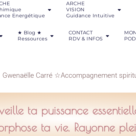
CHE
ARCHE
chimique
VISION
ance Energétique
Guidance Intuitive
★ Blog ★
CONTACT
MO
Ressources
RDV & INFOS
POD
★
Gwenaëlle Carré ☆Accompagnement spiritue
veille ta puissance essentiell
phose ta vie. Rayonne ple