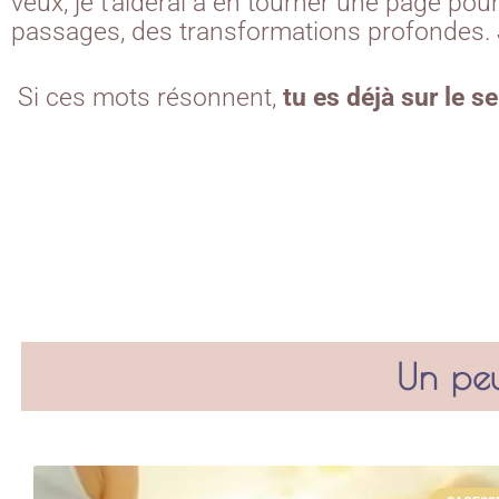
veux, je t’aiderai à en tourner une page pour
passages, des transformations profondes. Je
Si ces mots résonnent,
tu es déjà sur le se
Un peu