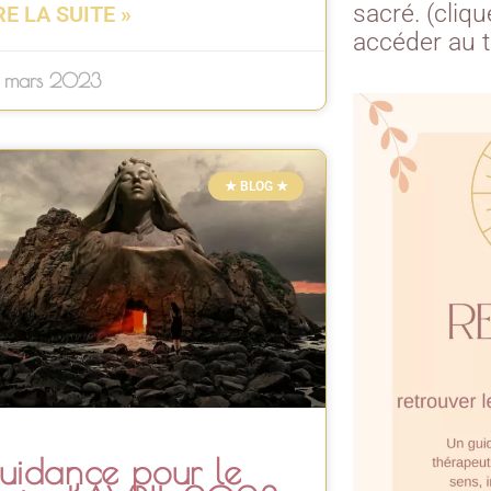
sacré. (cliq
RE LA SUITE »
accéder au 
 mars 2023
★ BLOG ★
uidance pour le