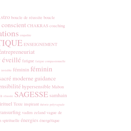
stro
boucle de réussite
boucle
 conscient
CHAKRAS
coaching
ations
empathie
TIQUE
ENSEIGNEMENT
Entrepreneuriat
 éveillé
fatigue
fatigue compassionnelle
féminin
féminin
 invisible
sacré moderne
guidance
nsibilité
hypersensible
Mabon
SAGESSE
samhain
ra
réussite
irituel
Texte inspirant
théorie polyvaguale
ransurfing
vadim zeland
vague de
énergies
n spirituelle
énergétique