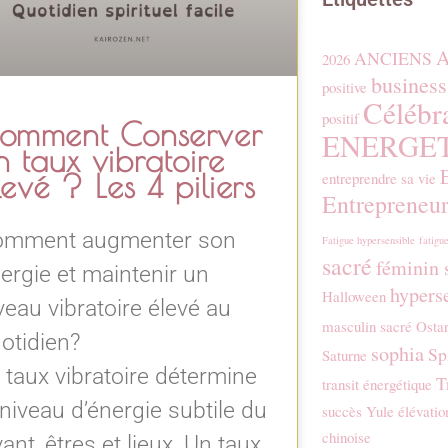
A
ANCIENS
2026
business
positive
Célébr
positif
omment Conserver
ENERGE
n taux vibratoire
levé ? Les 4 piliers
entreprendre sa vie
Entrepreneur
omment augmenter son
Fatigue hypersensible
fatigue
sacré
féminin 
ergie et maintenir un
hyperse
Halloween
veau vibratoire élevé au
masculin sacré
Osta
otidien?
sophia
Sp
Saturne
 taux vibratoire détermine
T
transit énergétique
 niveau d’énergie subtile du
succès
Yule
élévatio
chinoise
vant, êtres et lieux. Un taux