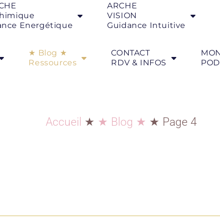
CHE
ARCHE
chimique
VISION
ance Energétique
Guidance Intuitive
★ Blog ★
CONTACT
MO
Ressources
RDV & INFOS
POD
Accueil
★
★ Blog ★
★
Page 4