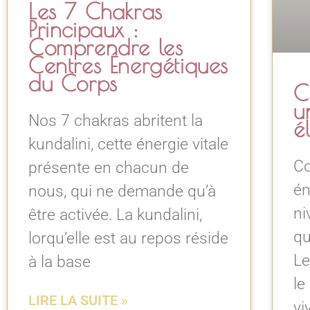
Les 7 Chakras
Principaux :
Comprendre les
Centres Énergétiques
du Corps
C
u
Nos 7 chakras abritent la
é
kundalini, cette énergie vitale
C
présente en chacun de
én
nous, qui ne demande qu’à
ni
être activée. La kundalini,
qu
lorqu’elle est au repos réside
Le
à la base
le
LIRE LA SUITE »
vi