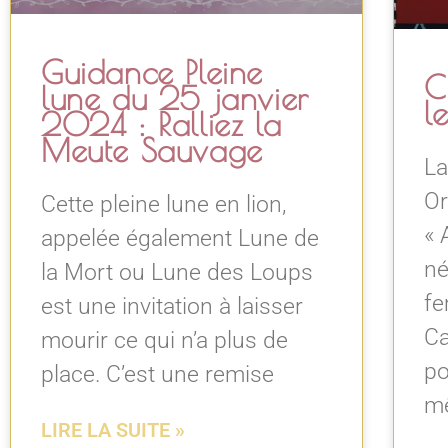
Guidance Pleine
C
lune du 25 janvier
l
2024 : Ralliez la
Meute Sauvage
La
Or
Cette pleine lune en lion,
« 
appelée également Lune de
né
la Mort ou Lune des Loups
fe
est une invitation à laisser
Ca
mourir ce qui n’a plus de
po
place. C’est une remise
mê
LIRE LA SUITE »