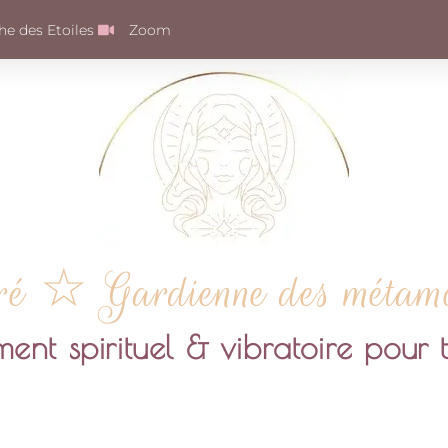
e des Etoiles
Zoom
ré ☆ Gardienne des métamor
t spirituel & vibratoire pour t