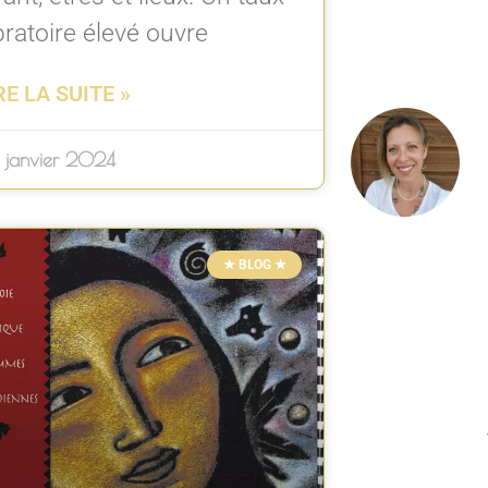
bratoire élevé ouvre
RE LA SUITE »
 janvier 2024
★ BLOG ★