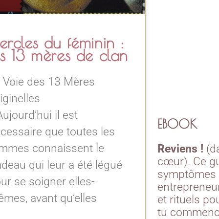
ercles du féminin :
es 13 mères de clan
 Voie des 13 Mères
iginelles
Aujourd’hui il est
EBOOK
cessaire que toutes les
mmes connaissent le
Reviens !
(da
cœur). Ce gu
deau qui leur a été légué
symptômes 
ur se soigner elles-
entrepreneur
mes, avant qu’elles
et rituels po
tu commence