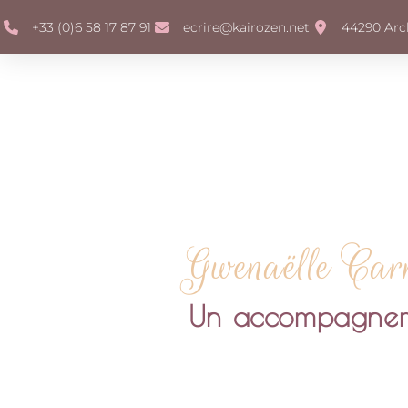
+33 (0)6 58 17 87 91
ecrire@kairozen.net
44290 Arch
Gwenaëlle Car
Un accompagnemen