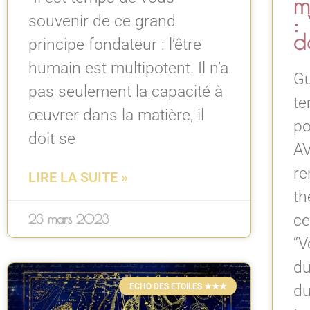
m
:
souvenir de ce grand
d
principe fondateur : l’être
humain est multipotent. Il n’a
Gu
pas seulement la capacité à
te
œuvrer dans la matière, il
po
doit se
AV
re
LIRE LA SUITE »
th
ce
23 mars 2023
“V
du
ECHO DES ETOILES ★★★
du