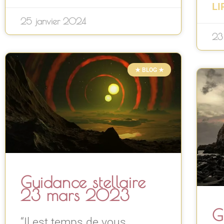
LI
25 janvier 2024
23
★ BLOG ★
Guidance stellaire
23 mars 2023
G
“Il est temps de vous